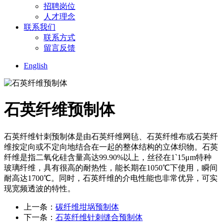
招聘岗位
人才理念
联系我们
联系方式
留言反馈
English
石英纤维预制体
石英纤维针刺预制体是由石英纤维网毡、石英纤维布或石英纤
维按定向或不定向地结合在一起的整体结构的立体织物。石英
纤维是指二氧化硅含量高达99.90%以上，丝径在1`15μm特种
玻璃纤维，具有很高的耐热性，能长期在1050℃下使用，瞬间
耐高达1700℃。同时，石英纤维的介电性能也非常优异，可实
现宽频透波的特性。
上一条：
碳纤维坩埚预制体
下一条：
石英纤维针刺缝合预制体