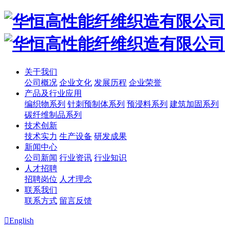
关于我们
公司概况
企业文化
发展历程
企业荣誉
产品及行业应用
编织物系列
针刺预制体系列
预浸料系列
建筑加固系列
碳纤维制品系列
技术创新
技术实力
生产设备
研发成果
新闻中心
公司新闻
行业资讯
行业知识
人才招聘
招聘岗位
人才理念
联系我们
联系方式
留言反馈

English