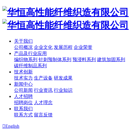
关于我们
公司概况
企业文化
发展历程
企业荣誉
产品及行业应用
编织物系列
针刺预制体系列
预浸料系列
建筑加固系列
碳纤维制品系列
技术创新
技术实力
生产设备
研发成果
新闻中心
公司新闻
行业资讯
行业知识
人才招聘
招聘岗位
人才理念
联系我们
联系方式
留言反馈

English