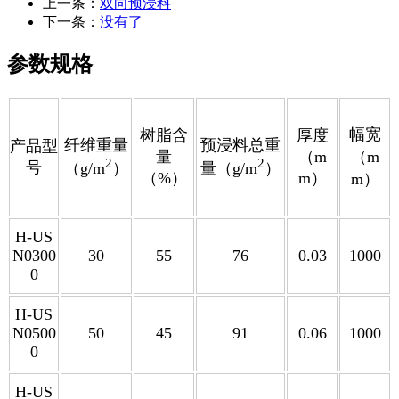
上一条：
双向预浸料
下一条：
没有了
参数规格
幅宽
树脂含
厚度
纤维重量
预浸料总重
产品型
量
（m
（m
2
2
号
（g/m
）
量（g/m
）
（%）
m）
m）
H-US
N0300
30
55
76
0.03
1000
0
H-US
N0500
50
45
91
0.06
1000
0
H-US